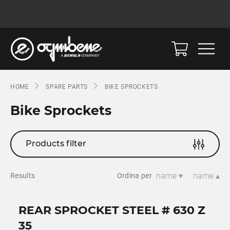
HOME
SPARE PARTS
BIKE SPROCKETS
Bike Sprockets
Products filter
name ▾
name ▴
Results
Ordina per
REAR SPROCKET STEEL # 630 Z
35