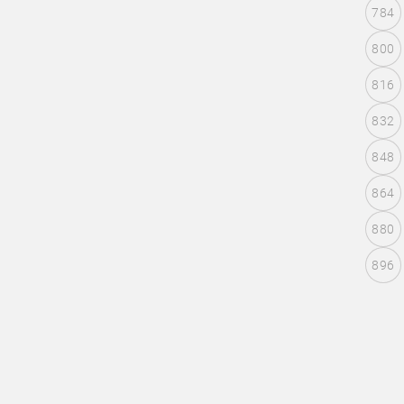
784
800
816
832
848
864
880
896