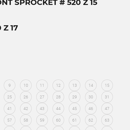
NT SPROCKET # 520 Z 15
Z 17
9
10
11
12
13
14
15
25
26
27
28
29
30
31
41
42
43
44
45
46
47
57
58
59
60
61
62
63