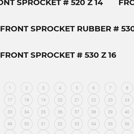
ONT SPROCKET # 520 Z 14
FRO
 FRONT SPROCKET RUBBER # 530 
 FRONT SPROCKET # 530 Z 16
1
2
3
4
5
6
7
8
17
18
19
20
21
22
23
24
33
34
35
36
37
38
39
40
49
50
51
52
53
54
55
56