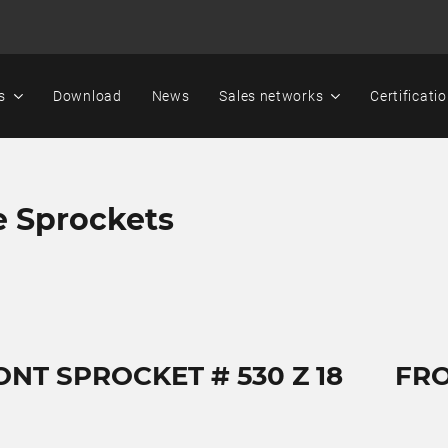
s
Download
News
Sales networks
Certificati
e Sprockets
ONT SPROCKET # 530 Z 18
FRO