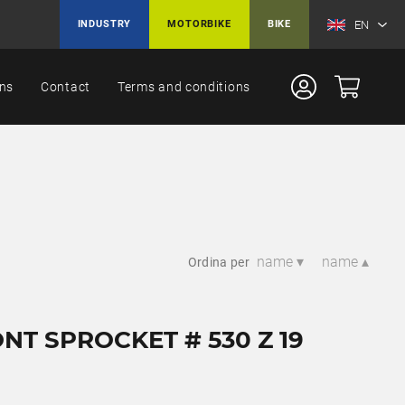
EN
INDUSTRY
MOTORBIKE
BIKE
ons
Contact
Terms and conditions
name ▾
name ▴
Ordina per
NT SPROCKET # 530 Z 19