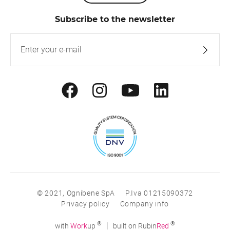
Subscribe to the newsletter
© 2021, Ognibene SpA
P.Iva 01215090372
Privacy policy
Company info
®
®
|
with
Work
up
built on Rubin
Red