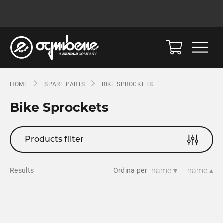
HOME
SPARE PARTS
BIKE SPROCKETS
Bike Sprockets
Products filter
name ▾
name ▴
Results
Ordina per