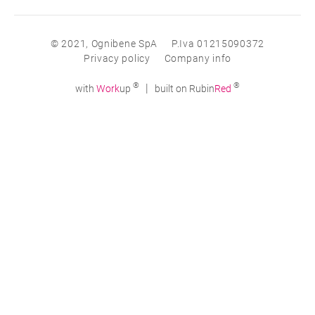
© 2021, Ognibene SpA
P.Iva 01215090372
Privacy policy
Company info
®
®
|
with
Work
up
built on Rubin
Red