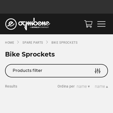
HOME
SPARE PARTS
BIKE SPROCKETS
Bike Sprockets
Products filter
name ▾
name ▴
Results
Ordina per