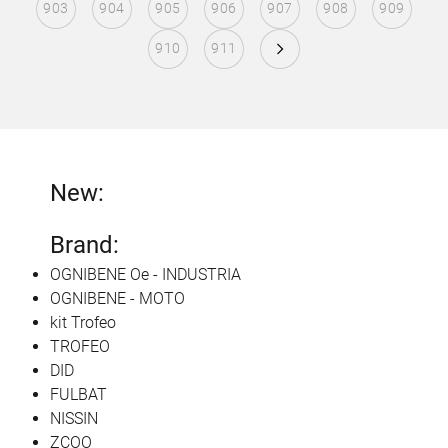
903
904
905
906
907
908
909
910
911
New:
Brand:
OGNIBENE Oe - INDUSTRIA
OGNIBENE - MOTO
kit Trofeo
TROFEO
DID
FULBAT
NISSIN
ZCOO