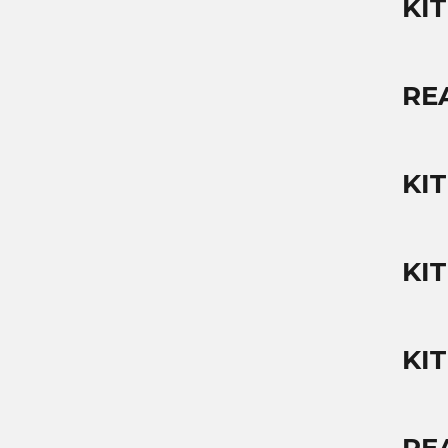
KI
RE
KI
KIT
KIT