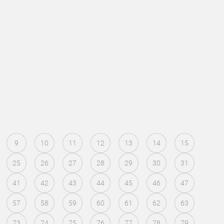
9
10
11
12
13
14
15
25
26
27
28
29
30
31
41
42
43
44
45
46
47
57
58
59
60
61
62
63
73
74
75
76
77
78
79