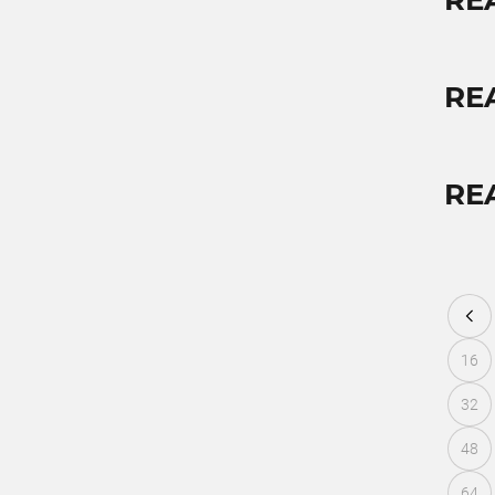
RE
RE
RE
16
32
48
64