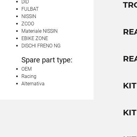
DID
TR
FULBAT
NISSIN
ZCOO
RE
Materiale NISSIN
EBIKE ZONE
DISCHI FRENO NG
RE
Spare part type:
OEM
Racing
Alternativa
KI
KI