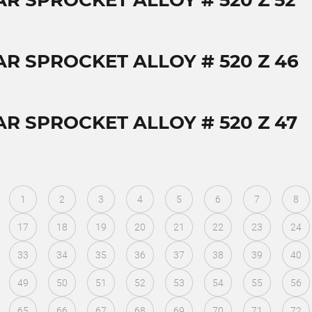
AR SPROCKET ALLOY # 520 Z 52
AR SPROCKET ALLOY # 520 Z 46
AR SPROCKET ALLOY # 520 Z 47
1
2
3
4
5
6
7
8
17
18
19
20
21
22
23
24
33
34
35
36
37
38
39
40
49
50
51
52
53
54
55
56
65
66
67
68
69
70
71
72