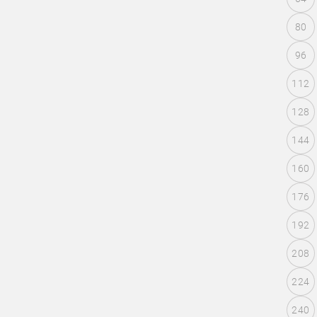
80
96
112
128
144
160
176
192
208
224
240