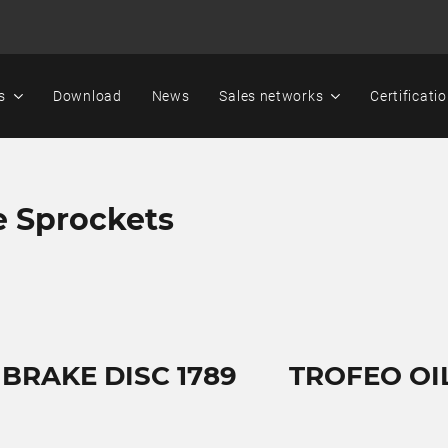
s
Download
News
Sales networks
Certificati
e Sprockets
 BRAKE DISC 1789
TROFEO OIL