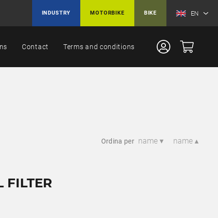
EN
INDUSTRY
MOTORBIKE
BIKE
ons
Contact
Terms and conditions
name ▾
name ▴
Ordina per
 FILTER