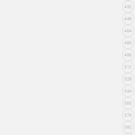
432
448
464
480
496
512
528
544
560
576
592