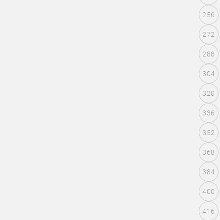
256
272
288
304
320
336
352
368
384
400
416