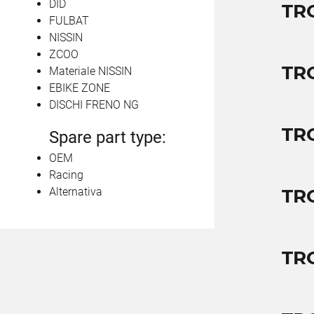
DID
TR
FULBAT
NISSIN
ZCOO
TR
Materiale NISSIN
EBIKE ZONE
DISCHI FRENO NG
TR
Spare part type:
OEM
Racing
Alternativa
TR
TR