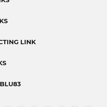
NKS
NKS
CTING LINK
KS
 BLU83