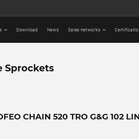
s
Download
News
Sales networks
Certificati
e Sprockets
OFEO CHAIN 520 TRO G&G 102 LI