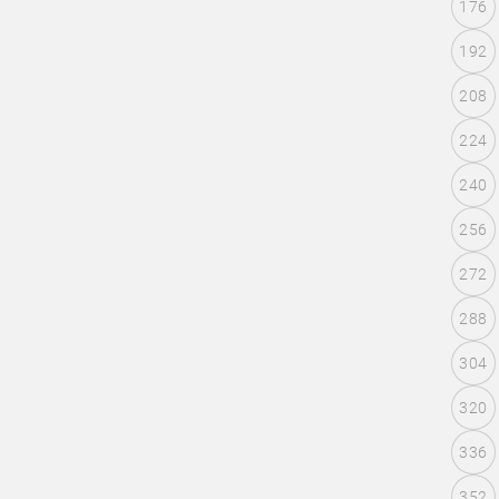
176
192
208
224
240
256
272
288
304
320
336
352