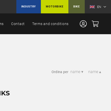
EN
INDUSTRY
MOTORBIKE
BIKE
ons
Contact
Terms and conditions
name ▾
name ▴
Ordina per
NKS