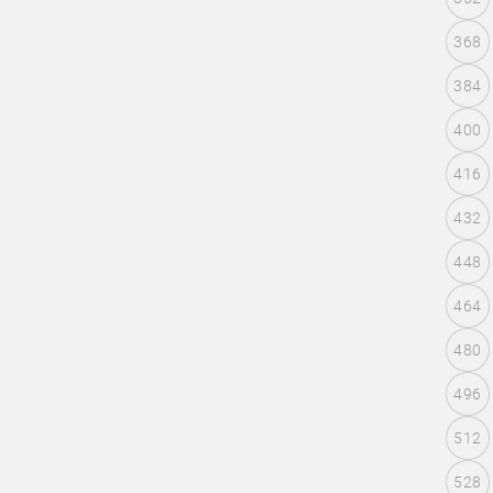
368
384
400
416
432
448
464
480
496
512
528