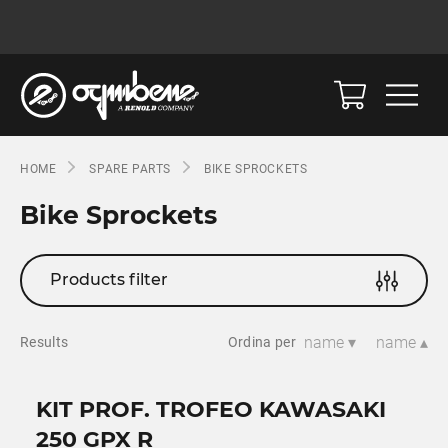
HOME
SPARE PARTS
BIKE SPROCKETS
Bike Sprockets
Products filter
name ▾
name ▴
Results
Ordina per
KIT PROF. TROFEO KAWASAKI
250 GPX R