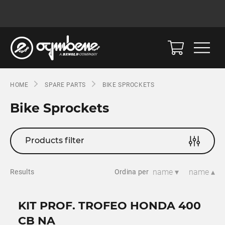
HOME
SPARE PARTS
BIKE SPROCKETS
Bike Sprockets
Products filter
name ▾
name ▴
Results
Ordina per
KIT PROF. TROFEO HONDA 400
CB NA