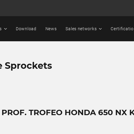
s
Download
News
Sales networks
Certificati
e Sprockets
T PROF. TROFEO HONDA 650 NX 