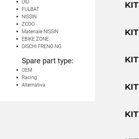
DID
KI
FULBAT
NISSIN
ZCOO
KI
Materiale NISSIN
EBIKE ZONE
DISCHI FRENO NG
KI
Spare part type:
OEM
Racing
Alternativa
KI
KI