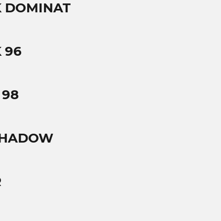
K DOMINAT
 96
 98
 SHADOW
R