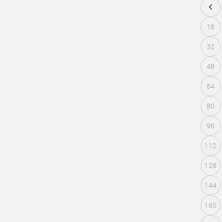
16
32
48
64
80
96
112
128
144
160