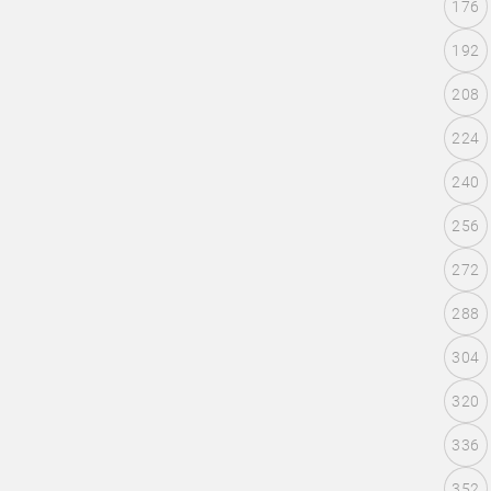
176
192
208
224
240
256
272
288
304
320
336
352