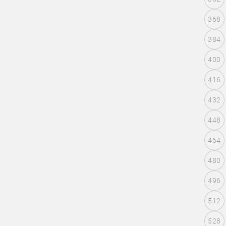
368
384
400
416
432
448
464
480
496
512
528