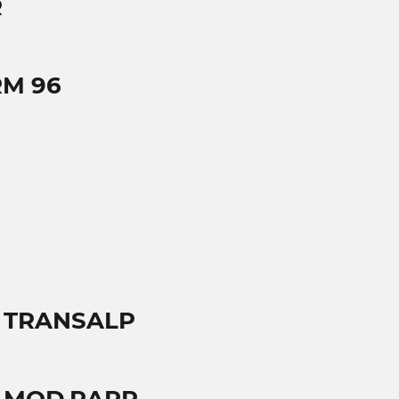
R
RM 96
V TRANSALP