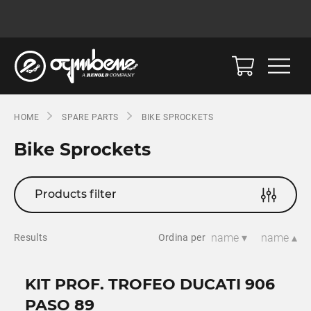
HOME
SPARE PARTS
BIKE SPROCKETS
Bike Sprockets
Products filter
name ▾
name ▴
Results
Ordina per
KIT PROF. TROFEO DUCATI 906
PASO 89