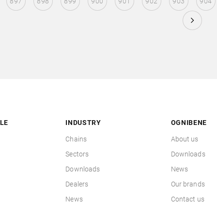
897
898
899
900
901
902
903
904
LE
INDUSTRY
OGNIBENE
Chains
About us
Sectors
Downloads
Downloads
News
Dealers
Our brands
News
Contact us