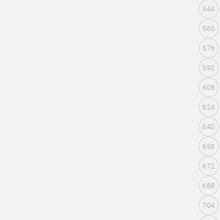
544
560
576
592
608
624
640
656
672
688
704