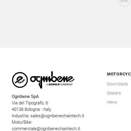
896
MOTORCYC
Downloads
Dealers
Ognibene SpA
News
Via del Tipografo, 6
40138 Bologna - Italy
Industria:
sales@ognibenechaintech.it
Moto/Bike:
commerciale@ognibenechaintech.it