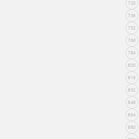
720
736
752
768
784
800
816
832
848
864
880