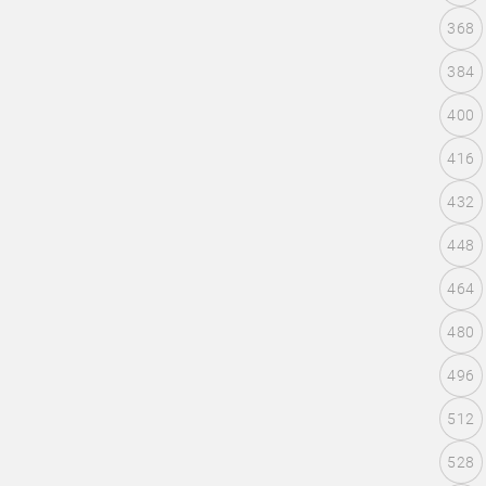
368
384
400
416
432
448
464
480
496
512
528