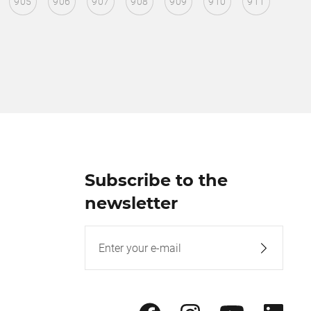
905
906
907
908
909
910
911
Subscribe to the
newsletter