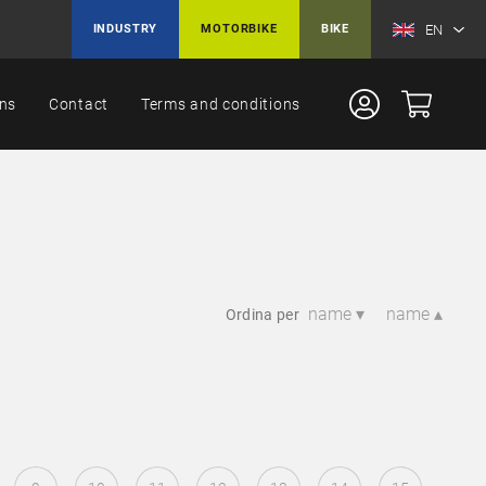
EN
INDUSTRY
MOTORBIKE
BIKE
ons
Contact
Terms and conditions
name ▾
name ▴
Ordina per