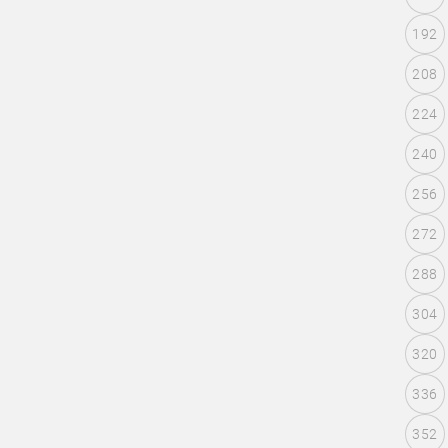
192
208
224
240
256
272
288
304
320
336
352