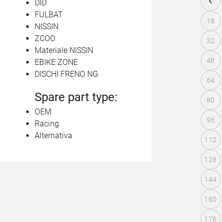
DID
FULBAT
16
NISSIN
ZCOO
32
Materiale NISSIN
48
EBIKE ZONE
DISCHI FRENO NG
64
Spare part type:
80
OEM
96
Racing
Alternativa
112
128
144
160
176