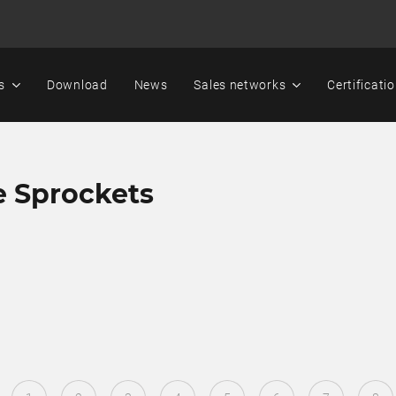
s
Download
News
Sales networks
Certificati
e Sprockets