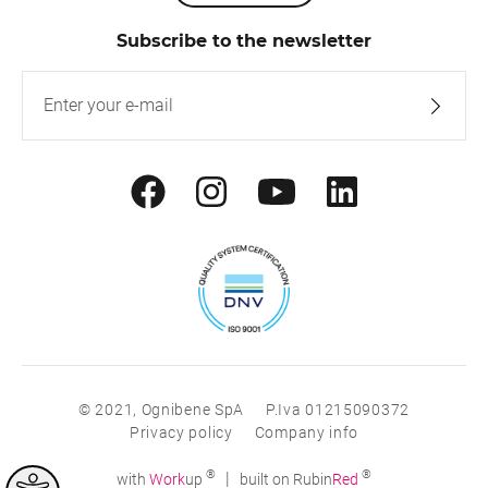
Subscribe to the newsletter
© 2021, Ognibene SpA
P.Iva 01215090372
Privacy policy
Company info
®
®
|
with
Work
up
built on Rubin
Red