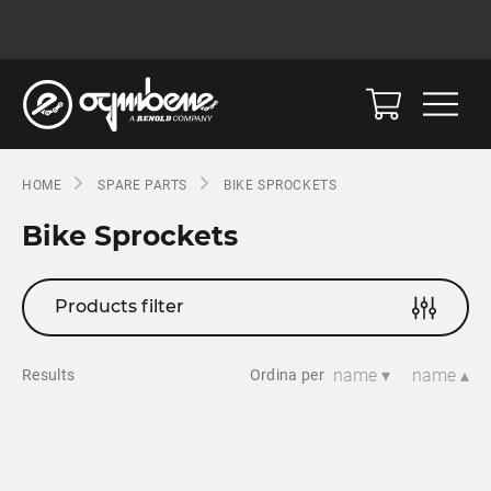
HOME
SPARE PARTS
BIKE SPROCKETS
Bike Sprockets
Products filter
name ▾
name ▴
Results
Ordina per