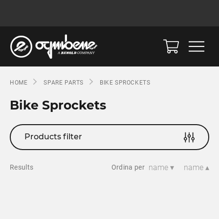
HOME
SPARE PARTS
BIKE SPROCKETS
Bike Sprockets
Products filter
name ▾
name ▴
Results
Ordina per