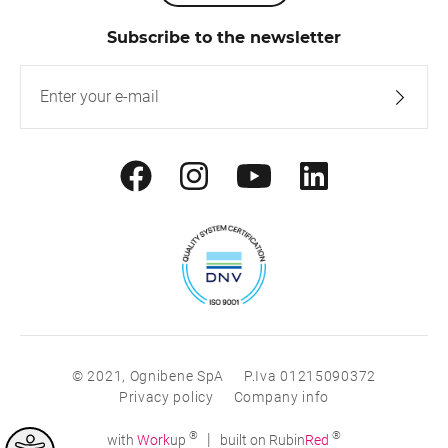
Subscribe to the newsletter
© 2021, Ognibene SpA
P.Iva 01215090372
Privacy policy
Company info
®
®
|
with
Work
up
built on Rubin
Red