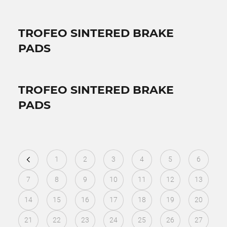
TROFEO SINTERED BRAKE
PADS
TROFEO SINTERED BRAKE
PADS
1
2
3
4
5
6
7
8
9
10
11
12
13
14
15
16
17
18
19
20
21
22
23
24
25
26
27