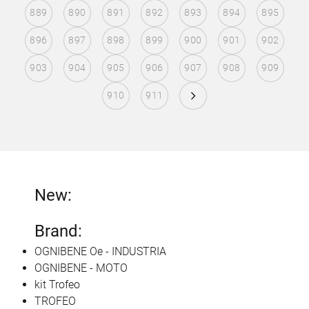
889
890
891
892
893
894
895
896
897
898
899
900
901
902
903
904
905
906
907
908
909
910
911
New:
Brand:
OGNIBENE Oe - INDUSTRIA
OGNIBENE - MOTO
kit Trofeo
TROFEO