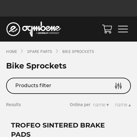
HOME
SPARE PARTS
BIKE SPROCKETS
Bike Sprockets
Products filter
name ▾
name ▴
Results
Ordina per
TROFEO SINTERED BRAKE
PADS