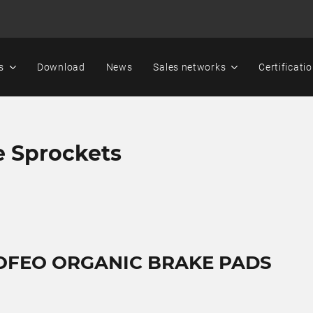
s
Download
News
Sales networks
Certificati
e Sprockets
OFEO ORGANIC BRAKE PADS