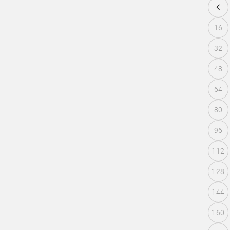
16
32
48
64
80
96
112
128
144
160