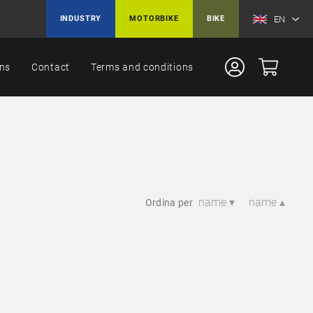
EN
INDUSTRY
MOTORBIKE
BIKE
ons
Contact
Terms and conditions
name ▾
name ▴
Ordina per