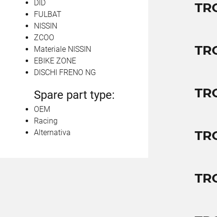
DID
TR
FULBAT
NISSIN
ZCOO
TR
Materiale NISSIN
EBIKE ZONE
DISCHI FRENO NG
TR
Spare part type:
OEM
Racing
Alternativa
TR
TR