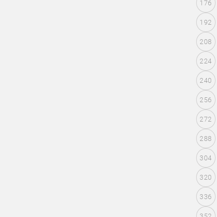
176
192
208
224
240
256
272
288
304
320
336
352