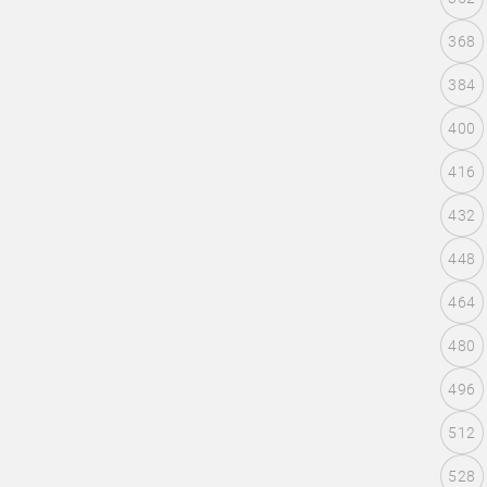
368
384
400
416
432
448
464
480
496
512
528