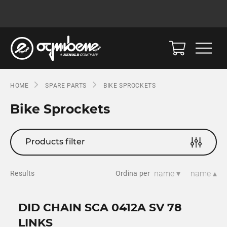
HOME
SPARE PARTS
BIKE SPROCKETS
Bike Sprockets
Products filter
name ▾
name ▴
Results
Ordina per
DID CHAIN SCA 0412A SV 78
LINKS