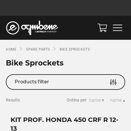
HOME
SPARE PARTS
BIKE SPROCKETS
Bike Sprockets
Products filter
name ▾
name ▴
Results
Ordina per
KIT PROF. HONDA 450 CRF R 12-
13