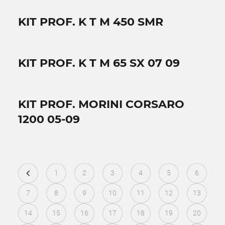
KIT PROF. K T M 450 SMR
KIT PROF. K T M 65 SX 07 09
KIT PROF. MORINI CORSARO
1200 05-09
1
2
3
4
5
6
7
8
9
10
11
12
13
14
15
16
17
18
19
20