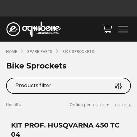
HOME
SPARE PARTS
BIKE SPROCKETS
Bike Sprockets
Products filter
name ▾
name ▴
Results
Ordina per
KIT PROF. HUSQVARNA 450 TC
04