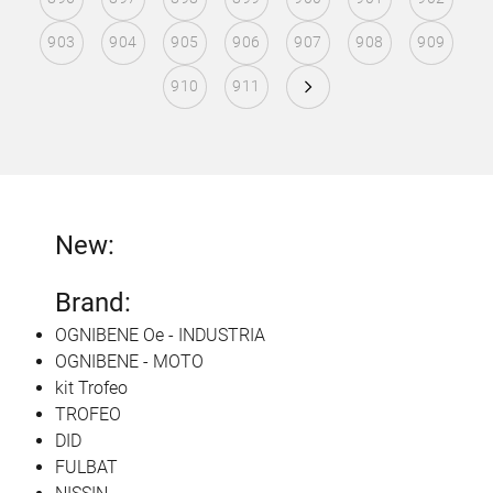
903
904
905
906
907
908
909
910
911
New:
Brand:
OGNIBENE Oe - INDUSTRIA
OGNIBENE - MOTO
kit Trofeo
TROFEO
DID
FULBAT