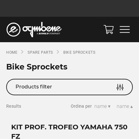
HOME
SPARE PARTS
BIKE SPROCKETS
Bike Sprockets
Products filter
name ▾
name ▴
Results
Ordina per
KIT PROF. TROFEO YAMAHA 750
FZ