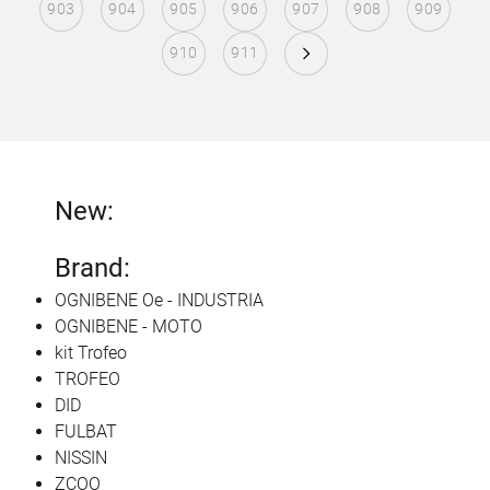
903
904
905
906
907
908
909
910
911
New:
Brand:
OGNIBENE Oe - INDUSTRIA
OGNIBENE - MOTO
kit Trofeo
TROFEO
DID
FULBAT
NISSIN
ZCOO