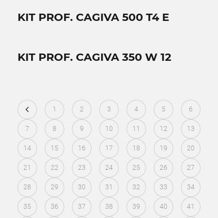
KIT PROF. CAGIVA 500 T4 E
KIT PROF. CAGIVA 350 W 12
1
2
3
4
5
6
7
8
9
10
11
12
13
14
15
16
17
18
19
20
21
22
23
24
25
26
27
28
29
30
31
32
33
34
35
36
37
38
39
40
41