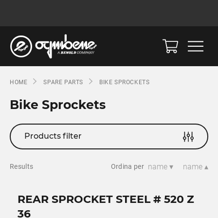
HOME
SPARE PARTS
BIKE SPROCKETS
Bike Sprockets
Products filter
name ▾
name ▴
Results
Ordina per
REAR SPROCKET STEEL # 520 Z
36