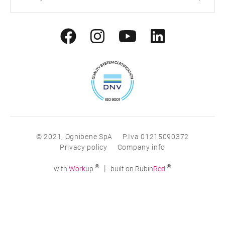
© 2021, Ognibene SpA
P.Iva 01215090372
Privacy policy
Company info
®
®
|
with
Work
up
built on Rubin
Red