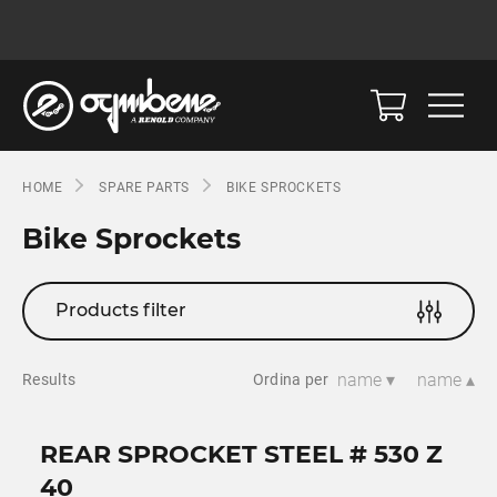
HOME
SPARE PARTS
BIKE SPROCKETS
Bike Sprockets
Products filter
name ▾
name ▴
Results
Ordina per
REAR SPROCKET STEEL # 530 Z
40