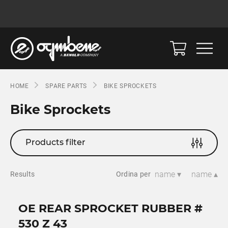
HOME
SPARE PARTS
BIKE SPROCKETS
Bike Sprockets
Products filter
name ▾
name ▴
Results
Ordina per
OE REAR SPROCKET RUBBER #
530 Z 43