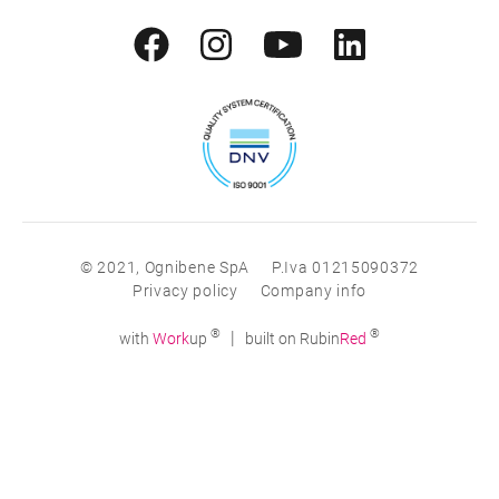
© 2021, Ognibene SpA
P.Iva 01215090372
Privacy policy
Company info
®
®
|
with
Work
up
built on Rubin
Red