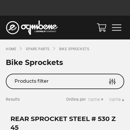
HOME
SPARE PARTS
BIKE SPROCKETS
Bike Sprockets
Products filter
name ▾
name ▴
Results
Ordina per
REAR SPROCKET STEEL # 530 Z
45