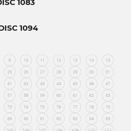
ISC 1083
DISC 1094
9
10
11
12
13
14
15
25
26
27
28
29
30
31
41
42
43
44
45
46
47
57
58
59
60
61
62
63
73
74
75
76
77
78
79
89
90
91
92
93
94
95
105
106
107
108
109
110
111