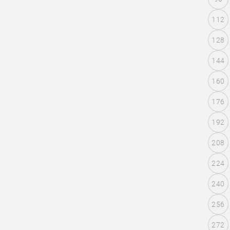
112
128
144
160
176
192
208
224
240
256
272