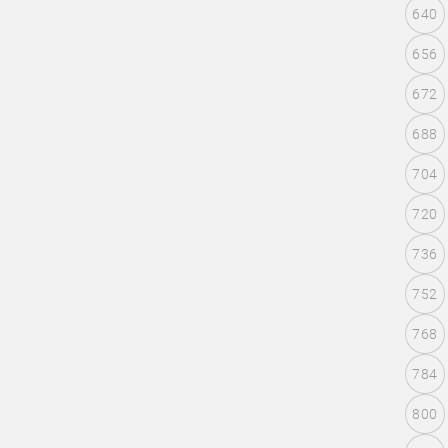
640
656
672
688
704
720
736
752
768
784
800