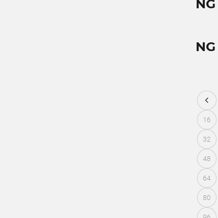
NG
NG
16
32
48
64
80
96