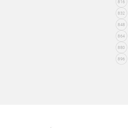
816
832
848
864
880
896