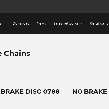
s
Download
News
Sales networks
Certificati
e Chains
 BRAKE DISC 0788
NG BRAKE 