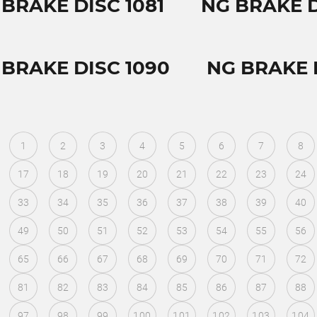
 BRAKE DISC 1081
NG BRAKE D
 BRAKE DISC 1090
NG BRAKE 
1
2
3
4
5
6
7
8
17
18
19
20
21
22
23
24
33
34
35
36
37
38
39
40
49
50
51
52
53
54
55
56
65
66
67
68
69
70
71
72
81
82
83
84
85
86
87
88
97
98
99
100
101
102
103
104