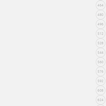
464
480
496
512
528
544
560
576
592
608
624