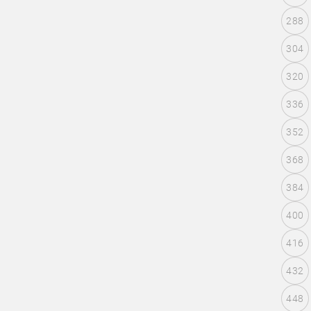
288
304
320
336
352
368
384
400
416
432
448