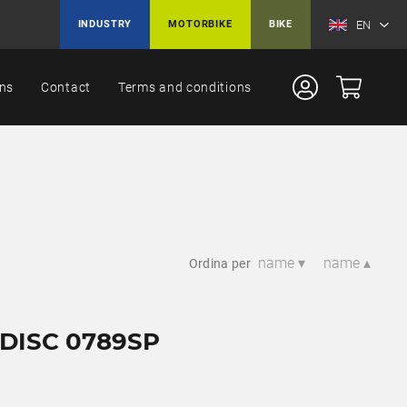
EN
INDUSTRY
MOTORBIKE
BIKE
ons
Contact
Terms and conditions
name ▾
name ▴
Ordina per
DISC 0789SP