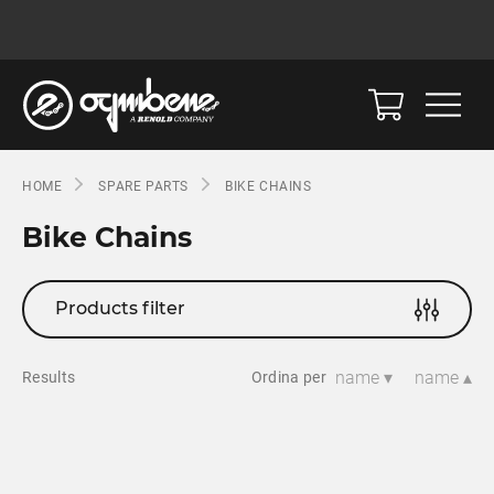
HOME
SPARE PARTS
BIKE CHAINS
Bike Chains
Products filter
name ▾
name ▴
Results
Ordina per