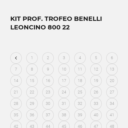
KIT PROF. TROFEO BENELLI
LEONCINO 800 22
1
2
3
4
5
6
7
8
9
10
11
12
13
14
15
16
17
18
19
20
21
22
23
24
25
26
27
28
29
30
31
32
33
34
35
36
37
38
39
40
41
42
43
44
45
46
47
48