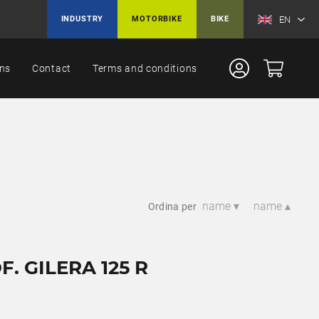
EN
INDUSTRY
MOTORBIKE
BIKE
ons
Contact
Terms and conditions
name ▾
name ▴
Ordina per
F. GILERA 125 R