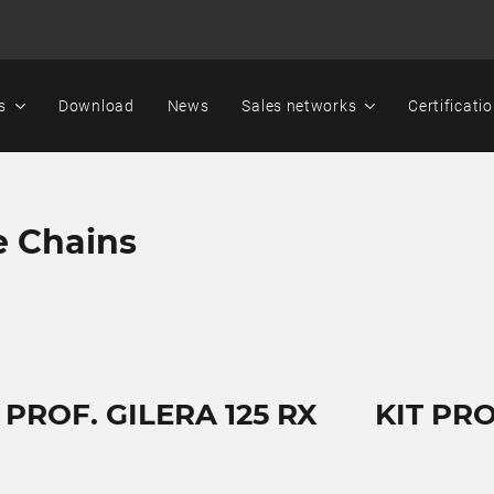
s
Download
News
Sales networks
Certificati
e Chains
 PROF. GILERA 125 RX
KIT PRO