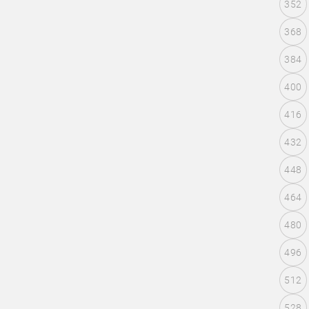
352
368
384
400
416
432
448
464
480
496
512
528