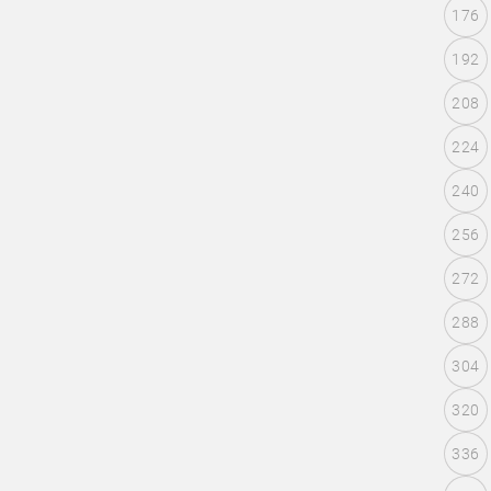
176
192
208
224
240
256
272
288
304
320
336