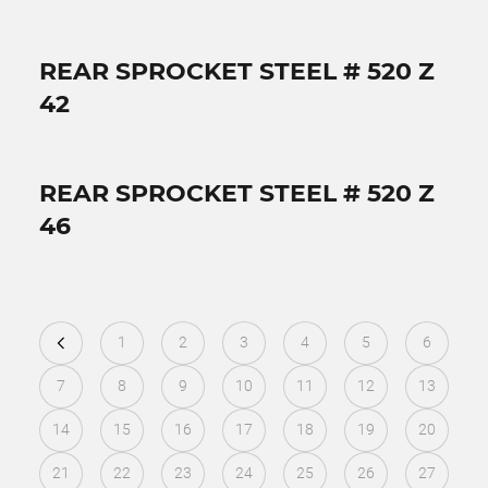
REAR SPROCKET STEEL # 520 Z
42
REAR SPROCKET STEEL # 520 Z
46
1
2
3
4
5
6
7
8
9
10
11
12
13
14
15
16
17
18
19
20
21
22
23
24
25
26
27