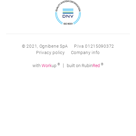
© 2021, Ognibene SpA
P.Iva 01215090372
Privacy policy
Company info
®
®
|
with
Work
up
built on Rubin
Red