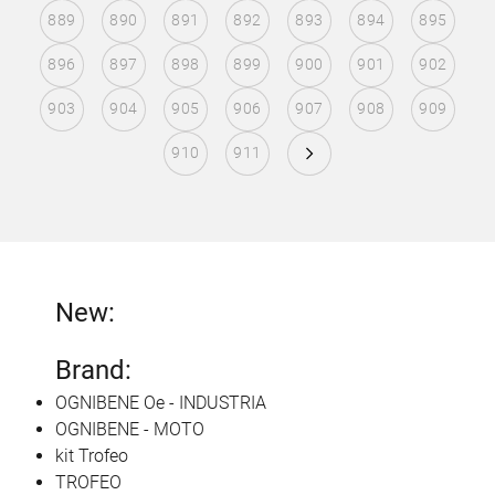
889
890
891
892
893
894
895
896
897
898
899
900
901
902
903
904
905
906
907
908
909
910
911
New:
Brand:
OGNIBENE Oe - INDUSTRIA
OGNIBENE - MOTO
kit Trofeo
TROFEO