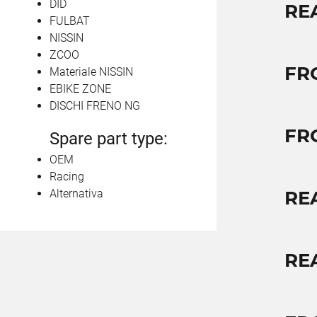
DID
RE
FULBAT
NISSIN
ZCOO
FR
Materiale NISSIN
EBIKE ZONE
DISCHI FRENO NG
FR
Spare part type:
OEM
Racing
Alternativa
RE
RE