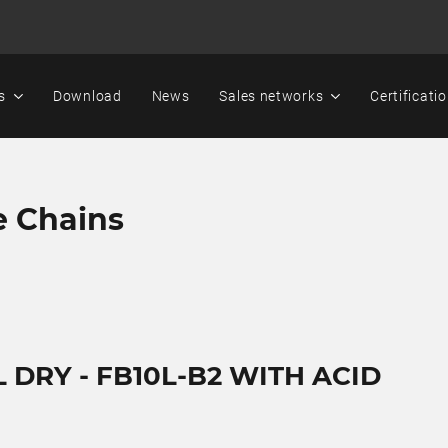
s
Download
News
Sales networks
Certificati
e Chains
 DRY - FB10L-B2 WITH ACID