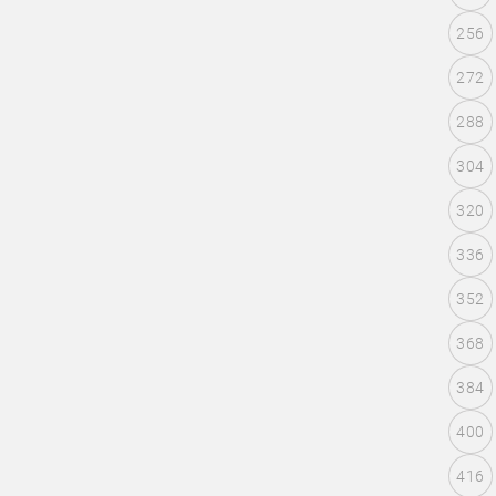
256
272
288
304
320
336
352
368
384
400
416