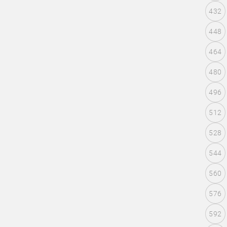
432
448
464
480
496
512
528
544
560
576
592