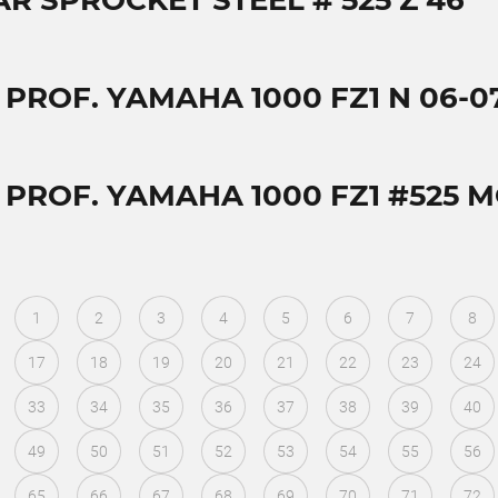
AR SPROCKET STEEL # 525 Z 46
 PROF. YAMAHA 1000 FZ1 N 06-0
T PROF. YAMAHA 1000 FZ1 #525 
1
2
3
4
5
6
7
8
17
18
19
20
21
22
23
24
33
34
35
36
37
38
39
40
49
50
51
52
53
54
55
56
65
66
67
68
69
70
71
72