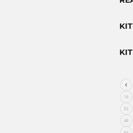
RE
KIT
KI
16
32
48
64