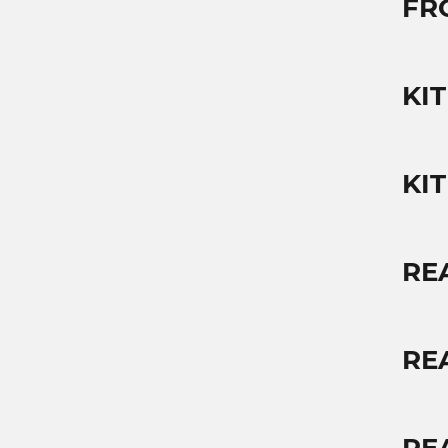
FR
KI
KI
RE
RE