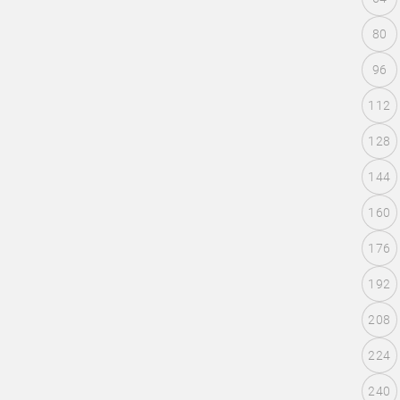
80
96
112
128
144
160
176
192
208
224
240