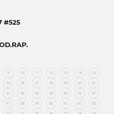
7 #525
MOD.RAP.
9
10
11
12
13
14
15
25
26
27
28
29
30
31
41
42
43
44
45
46
47
57
58
59
60
61
62
63
73
74
75
76
77
78
79