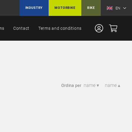
EN
INDUSTRY
MOTORBIKE
BIKE
ons
Contact
Terms and conditions
name ▾
name ▴
Ordina per