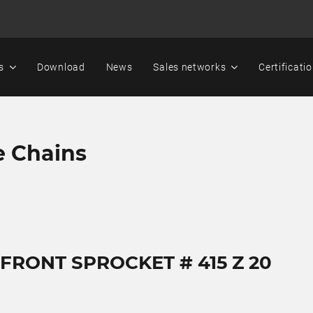
s
Download
News
Sales networks
Certificati
e Chains
 FRONT SPROCKET # 415 Z 20