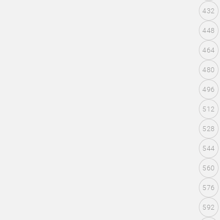
432
448
464
480
496
512
528
544
560
576
592