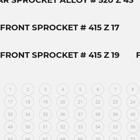
AR SPROCKET ALLOY # 520 Z 43
FRONT SPROCKET # 415 Z 17
FRONT SPROCKET # 415 Z 19
1
2
3
4
5
6
7
8
17
18
19
20
21
22
23
24
33
34
35
36
37
38
39
40
49
50
51
52
53
54
55
56
65
66
67
68
69
70
71
72