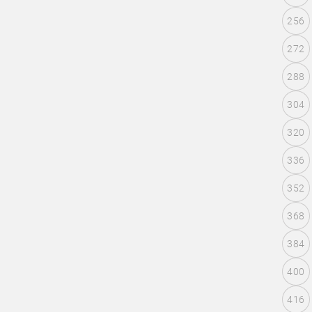
256
272
288
304
320
336
352
368
384
400
416