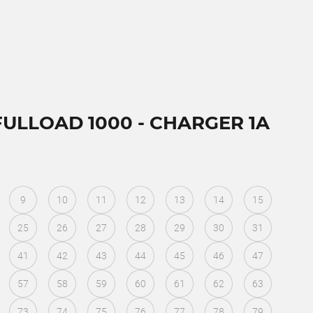
FULLOAD 1000 - CHARGER 1A
9
10
11
12
13
14
15
25
26
27
28
29
30
31
41
42
43
44
45
46
47
57
58
59
60
61
62
63
73
74
75
76
77
78
79