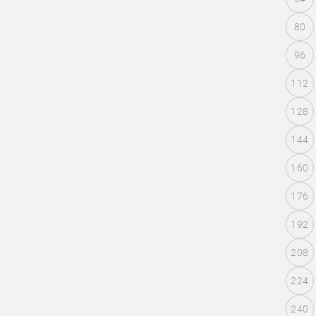
80
96
112
128
144
160
176
192
208
224
240