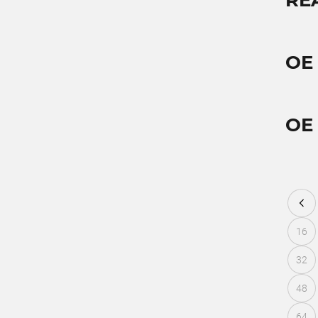
RE
OE 
OE 
16
32
48
64