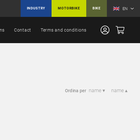
EN
INDUSTRY
MOTORBIKE
BIKE
ons
Contact
Terms and conditions
name ▾
name ▴
Ordina per