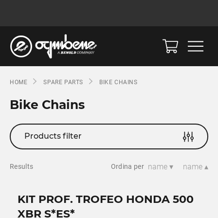
HOME
SPARE PARTS
BIKE CHAINS
Bike Chains
Products filter
name ▾
name ▴
Results
Ordina per
KIT PROF. TROFEO HONDA 500
XBR S*ES*