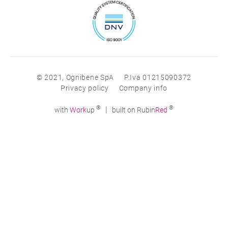
© 2021, Ognibene SpA
P.Iva 01215090372
Privacy policy
Company info
®
®
|
with
Work
up
built on Rubin
Red