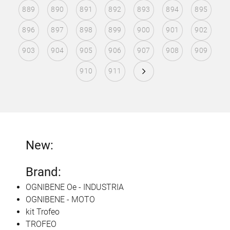
889
890
891
892
893
894
895
896
897
898
899
900
901
902
903
904
905
906
907
908
909
910
911
New:
Brand:
OGNIBENE Oe - INDUSTRIA
OGNIBENE - MOTO
kit Trofeo
TROFEO