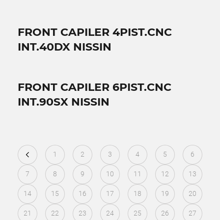
FRONT CAPILER 4PIST.CNC
INT.40DX NISSIN
FRONT CAPILER 6PIST.CNC
INT.90SX NISSIN
1
2
3
4
5
6
7
8
9
10
11
12
13
14
15
16
17
18
19
20
21
22
23
24
25
26
27