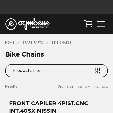
HOME
SPARE PARTS
BIKE CHAINS
Bike Chains
Products filter
name ▾
name ▴
Results
Ordina per
FRONT CAPILER 4PIST.CNC
INT.40SX NISSIN