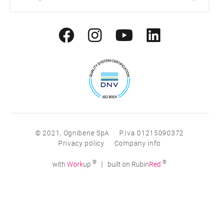
© 2021, Ognibene SpA
P.Iva 01215090372
Privacy policy
Company info
®
®
|
with
Work
up
built on Rubin
Red