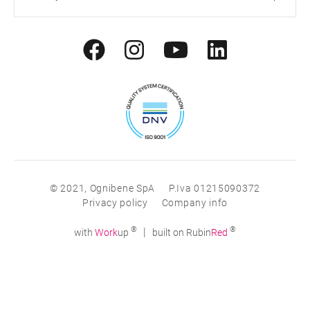
© 2021, Ognibene SpA
P.Iva 01215090372
Privacy policy
Company info
®
®
|
with
Work
up
built on Rubin
Red