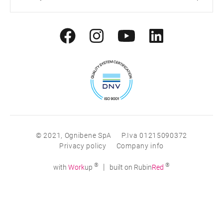
© 2021, Ognibene SpA
P.Iva 01215090372
Privacy policy
Company info
®
®
|
with
Work
up
built on Rubin
Red