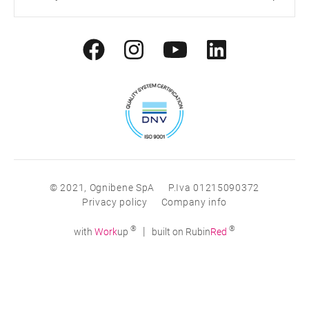
© 2021, Ognibene SpA
P.Iva 01215090372
Privacy policy
Company info
®
®
|
with
Work
up
built on Rubin
Red