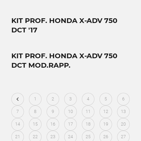
KIT PROF. HONDA X-ADV 750
DCT '17
KIT PROF. HONDA X-ADV 750
DCT MOD.RAPP.
1
2
3
4
5
6
7
8
9
10
11
12
13
14
15
16
17
18
19
20
21
22
23
24
25
26
27