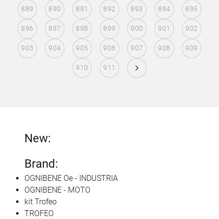
889
890
891
892
893
894
895
896
897
898
899
900
901
902
903
904
905
906
907
908
909
910
911
New:
Brand:
OGNIBENE Oe - INDUSTRIA
OGNIBENE - MOTO
kit Trofeo
TROFEO