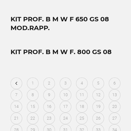
KIT PROF. B M W F 650 GS 08
MOD.RAPP.
KIT PROF. B M W F. 800 GS 08
1
2
3
4
5
6
7
8
9
10
11
12
13
14
15
16
17
18
19
20
21
22
23
24
25
26
27
28
29
30
31
32
33
34