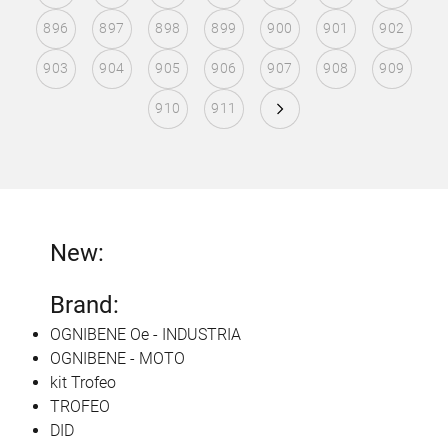
896
897
898
899
900
901
902
903
904
905
906
907
908
909
910
911
New:
Brand:
OGNIBENE Oe - INDUSTRIA
OGNIBENE - MOTO
kit Trofeo
TROFEO
DID