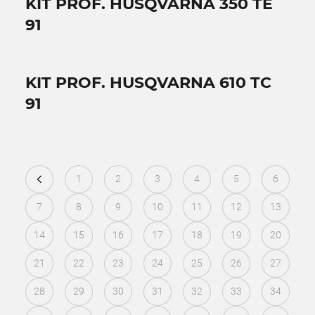
KIT PROF. HUSQVARNA 350 TE
91
KIT PROF. HUSQVARNA 610 TC
91
1
2
3
4
5
6
7
8
9
10
11
12
13
14
15
16
17
18
19
20
21
22
23
24
25
26
27
28
29
30
31
32
33
34