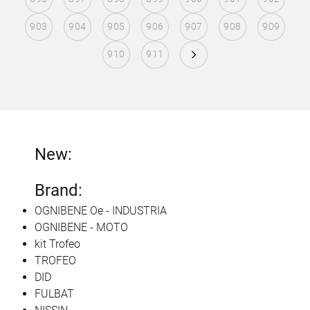
903
904
905
906
907
908
909
910
911
New:
Brand:
OGNIBENE Oe - INDUSTRIA
OGNIBENE - MOTO
kit Trofeo
TROFEO
DID
FULBAT