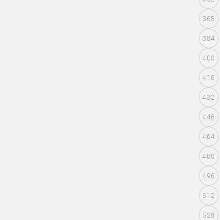
368
384
400
416
432
448
464
480
496
512
528