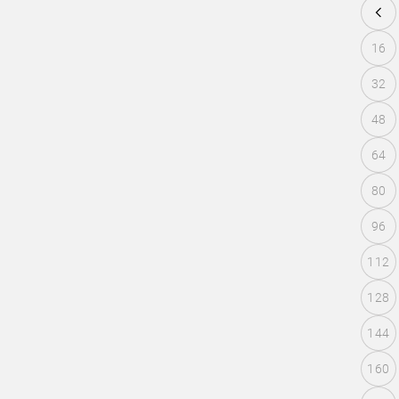
16
32
48
64
80
96
112
128
144
160