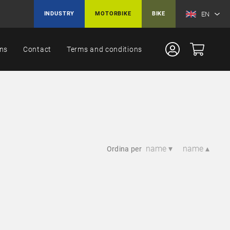
EN
INDUSTRY
MOTORBIKE
BIKE
ons
Contact
Terms and conditions
name ▾
name ▴
Ordina per