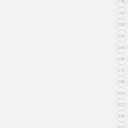
176
192
208
224
240
256
272
288
304
320
336
352