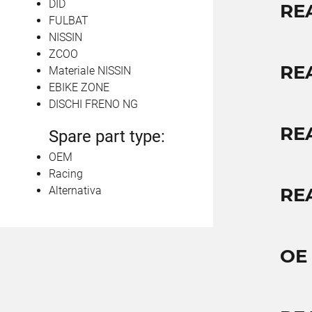
DID
RE
FULBAT
NISSIN
ZCOO
RE
Materiale NISSIN
EBIKE ZONE
DISCHI FRENO NG
RE
Spare part type:
OEM
Racing
Alternativa
RE
OE