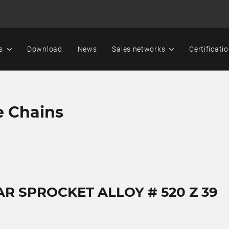
s
Download
News
Sales networks
Certificati
e Chains
AR SPROCKET ALLOY # 520 Z 39