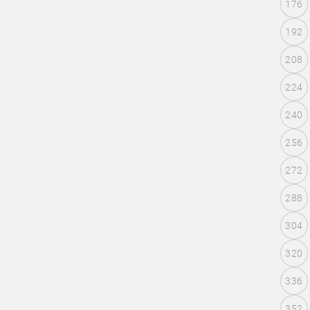
176
192
208
224
240
256
272
288
304
320
336
352