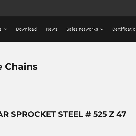
s
Download
News
Sales networks
Certificati
e Chains
AR SPROCKET STEEL # 525 Z 47