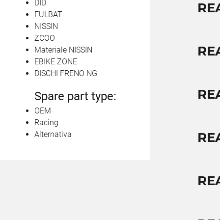
DID
RE
FULBAT
NISSIN
ZCOO
RE
Materiale NISSIN
EBIKE ZONE
DISCHI FRENO NG
RE
Spare part type:
OEM
Racing
Alternativa
RE
RE