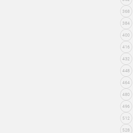
368
384
400
416
432
448
464
480
496
512
528