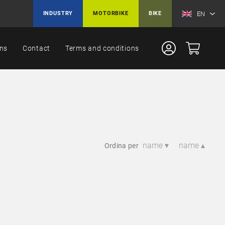
EN
INDUSTRY
MOTORBIKE
BIKE
ons
Contact
Terms and conditions
name ▾
name ▴
Ordina per