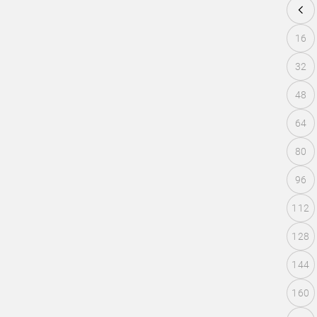
16
32
48
64
80
96
112
128
144
160