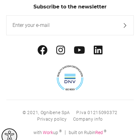
Subscribe to the newsletter
© 2021, Ognibene SpA
P.Iva 01215090372
Privacy policy
Company info
®
®
|
with
Work
up
built on Rubin
Red