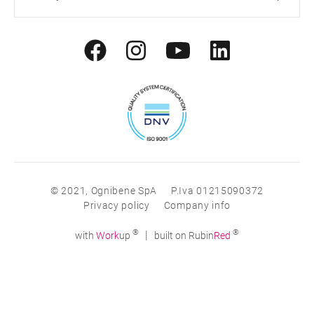
© 2021, Ognibene SpA
P.Iva 01215090372
Privacy policy
Company info
®
®
|
with
Work
up
built on Rubin
Red