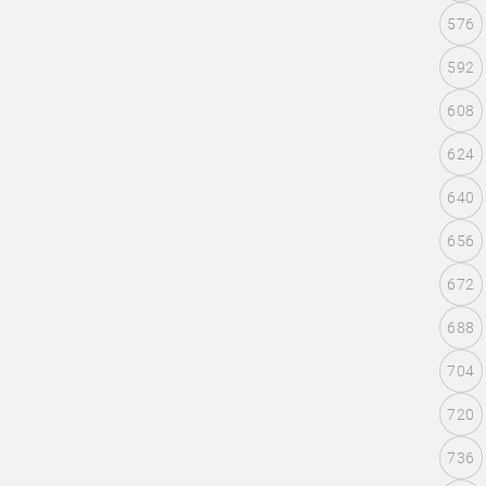
576
592
608
624
640
656
672
688
704
720
736