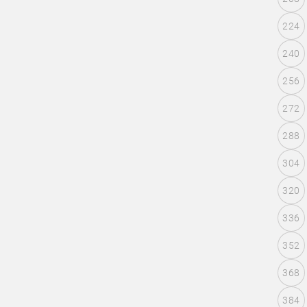
224
240
256
272
288
304
320
336
352
368
384