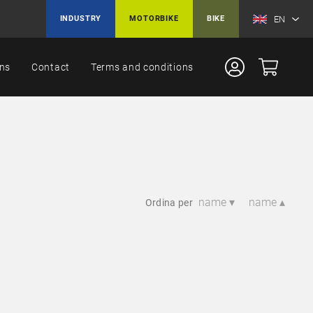
EN
INDUSTRY
MOTORBIKE
BIKE
ons
Contact
Terms and conditions
name ▾
name ▴
Ordina per