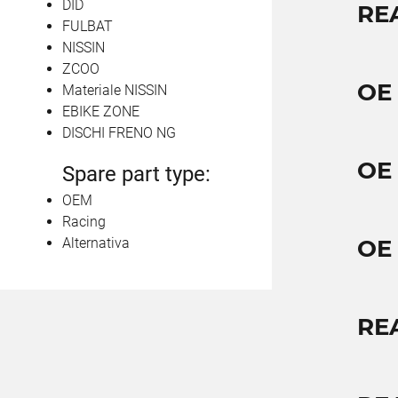
DID
RE
FULBAT
NISSIN
ZCOO
OE
Materiale NISSIN
EBIKE ZONE
DISCHI FRENO NG
OE
Spare part type:
OEM
Racing
Alternativa
OE
REA