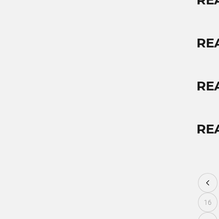
RE
RE
RE
REA
16