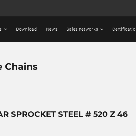
s
Download
News
Sales networks
Certificati
e Chains
AR SPROCKET STEEL # 520 Z 46