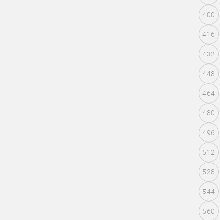
400
416
432
448
464
480
496
512
528
544
560