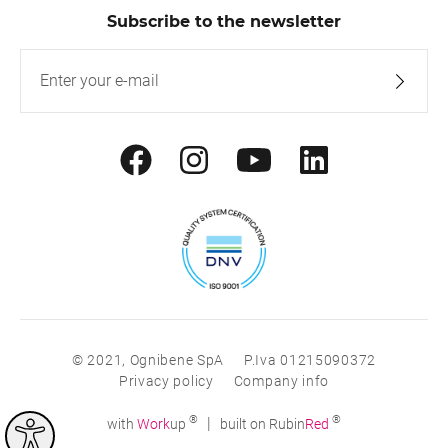
Subscribe to the newsletter
© 2021, Ognibene SpA
P.Iva 01215090372
Privacy policy
Company info
®
®
|
with
Work
up
built on Rubin
Red