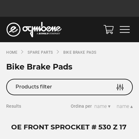
HOME
SPARE PARTS
BIKE BRAKE PADS
Bike Brake Pads
Products filter
name ▾
name ▴
Results
Ordina per
OE FRONT SPROCKET # 530 Z 17