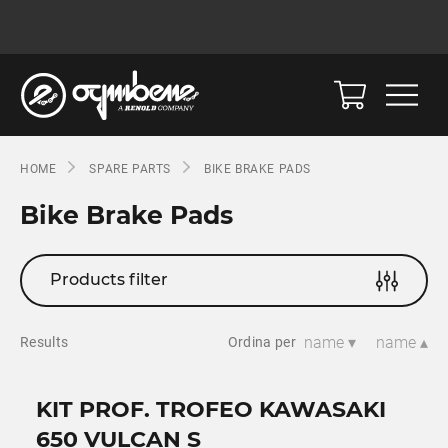
HOME
SPARE PARTS
BIKE BRAKE PADS
Bike Brake Pads
Products filter
name ▾
name ▴
Results
Ordina per
KIT PROF. TROFEO KAWASAKI
650 VULCAN S