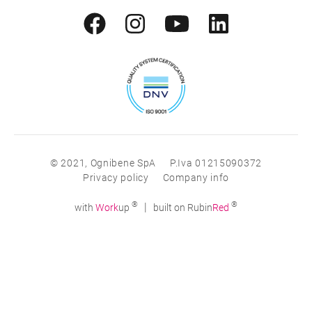
© 2021, Ognibene SpA
P.Iva 01215090372
Privacy policy
Company info
®
®
|
with
Work
up
built on Rubin
Red