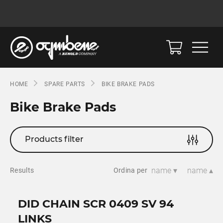
HOME
SPARE PARTS
BIKE BRAKE PADS
Bike Brake Pads
Products filter
name ▾
name ▴
Results
Ordina per
DID CHAIN SCR 0409 SV 94
LINKS