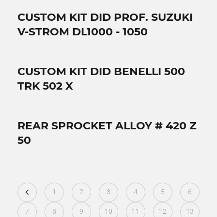
CUSTOM KIT DID PROF. SUZUKI
V-STROM DL1000 - 1050
CUSTOM KIT DID BENELLI 500
TRK 502 X
REAR SPROCKET ALLOY # 420 Z
50
1
2
3
4
5
6
7
8
9
10
11
12
13